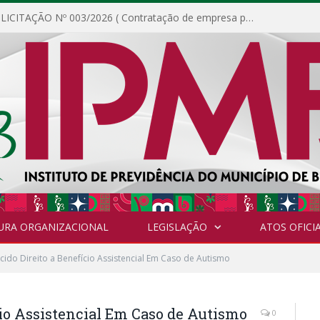
DISPENSA DE LICITAÇÃO Nº 003/2026 ( Contratação de empresa para fornecimento de gêneros alimentícios não perecíveis, materiais de expediente, descartáveis, copa e cozinha, para análise e posterior publicação.)
URA ORGANIZACIONAL
LEGISLAÇÃO
ATOS OFICIA
ido Direito a Benefício Assistencial Em Caso de Autismo
io Assistencial Em Caso de Autismo
0