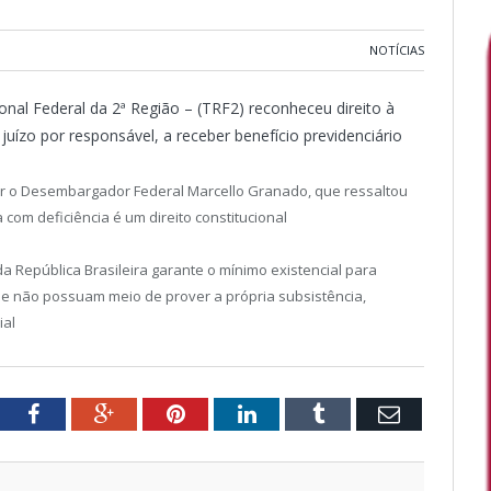
NOTÍCIAS
onal Federal da 2ª Região – (TRF2) reconheceu direito à
ízo por responsável, a receber benefício previdenciário
tor o Desembargador Federal Marcello Granado, que ressaltou
com deficiência é um direito constitucional
 da República Brasileira garante o mínimo existencial para
ue não possuam meio de prover a própria subsistência,
ial
tter
Facebook
Google+
Pinterest
LinkedIn
Tumblr
Email