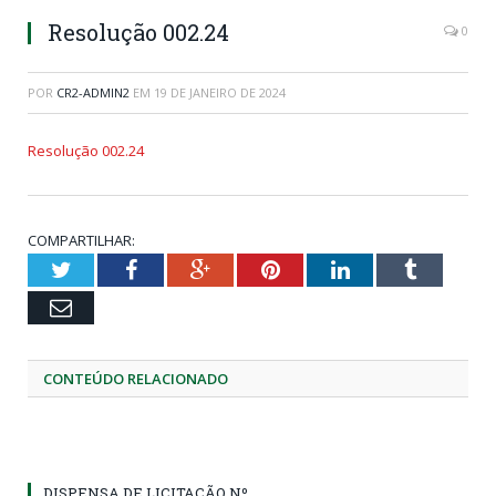
Resolução 002.24
0
POR
CR2-ADMIN2
EM
19 DE JANEIRO DE 2024
Resolução 002.24
COMPARTILHAR:
Twitter
Facebook
Google+
Pinterest
LinkedIn
Tumblr
Email
CONTEÚDO RELACIONADO
DISPENSA DE LICITAÇÃO Nº