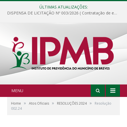
ÚLTIMAS ATUALIZAÇÕES:
DISPENSA DE LICITAÇÃO Nº 003/2026 ( Contratação de empresa para fornecimento de gêneros alimentícios não perecíveis, materiais de expediente, descartáveis, copa e cozinha, para análise e posterior publicação.)
MENU
»
»
»
Home
Atos Oficiais
RESOLUÇÕES 2024
Resolução
002.24