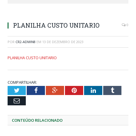
PLANILHA CUSTO UNITARIO
0
POR
CR2-ADMIN8
EM
13 DE DEZEMBRO DE 2023
PLANILHA CUSTO UNITARIO
COMPARTILHAR:
Twitter
Facebook
Google+
Pinterest
LinkedIn
Tumblr
Email
CONTEÚDO RELACIONADO