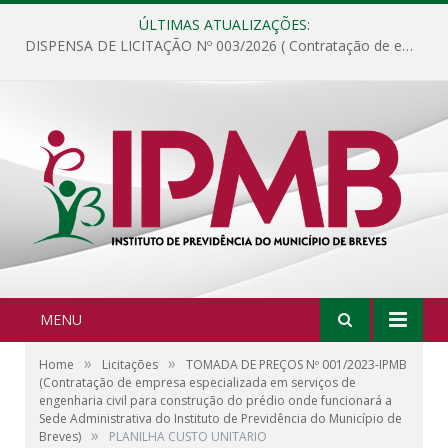
ÚLTIMAS ATUALIZAÇÕES:
DISPENSA DE LICITAÇÃO Nº 003/2026 ( Contratação de empresa para fornecimento de gêneros alimentícios não perecíveis, materiais de expediente, descartáveis, copa e cozinha, para análise e posterior publicação.)
MENU
»
»
Home
Licitações
TOMADA DE PREÇOS Nº 001/2023-IPMB
(Contratação de empresa especializada em serviços de
engenharia civil para construção do prédio onde funcionará a
Sede Administrativa do Instituto de Previdência do Município de
»
Breves)
PLANILHA CUSTO UNITARIO