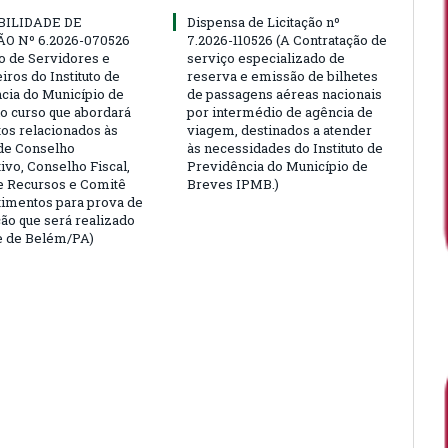
BILIDADE DE
Dispensa de Licitação nº
ÃO Nº 6.2026-070526
7.2026-110526 (A Contratação de
ão de Servidores e
serviço especializado de
ros do Instituto de
reserva e emissão de bilhetes
cia do Município de
de passagens aéreas nacionais
o curso que abordará
por intermédio de agência de
tos relacionados às
viagem, destinados a atender
de Conselho
às necessidades do Instituto de
ivo, Conselho Fiscal,
Previdência do Município de
e Recursos e Comitê
Breves IPMB.)
timentos para prova de
ção que será realizado
e de Belém/PA)