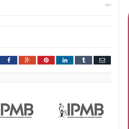
0
tter
Facebook
Google+
Pinterest
LinkedIn
Tumblr
Email