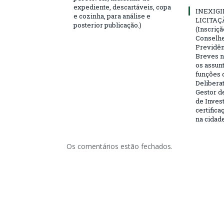
expediente, descartáveis, copa
INEXIGI
e cozinha, para análise e
LICITAÇ
posterior publicação.)
(Inscriç
Conselhei
Previdên
Breves n
os assun
funções 
Deliberat
Gestor d
de Inves
certifica
na cidad
Os comentários estão fechados.