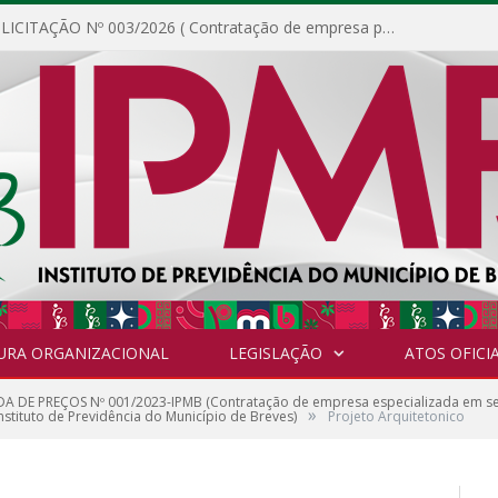
DISPENSA DE LICITAÇÃO Nº 003/2026 ( Contratação de empresa para fornecimento de gêneros alimentícios não perecíveis, materiais de expediente, descartáveis, copa e cozinha, para análise e posterior publicação.)
URA ORGANIZACIONAL
LEGISLAÇÃO
ATOS OFICIA
 DE PREÇOS Nº 001/2023-IPMB (Contratação de empresa especializada em serv
»
nstituto de Previdência do Município de Breves)
Projeto Arquitetonico