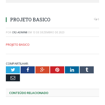
PROJETO BASICO
0
POR
CR2-ADMIN8
EM
13 DE DEZEMBRO DE 2023
PROJETO BASICO
COMPARTILHAR:
Twitter
Facebook
Google+
Pinterest
LinkedIn
Tumblr
Email
CONTEÚDO RELACIONADO