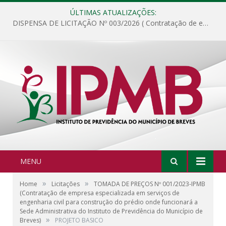
ÚLTIMAS ATUALIZAÇÕES:
DISPENSA DE LICITAÇÃO Nº 003/2026 ( Contratação de empresa para fornecimento de gêneros alimentícios não perecíveis, materiais de expediente, descartáveis, copa e cozinha, para análise e posterior publicação.)
MENU
»
»
Home
Licitações
TOMADA DE PREÇOS Nº 001/2023-IPMB
(Contratação de empresa especializada em serviços de
engenharia civil para construção do prédio onde funcionará a
Sede Administrativa do Instituto de Previdência do Município de
»
Breves)
PROJETO BASICO