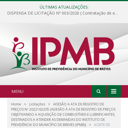
ÚLTIMAS ATUALIZAÇÕES:
DISPENSA DE LICITAÇÃO Nº 003/2026 ( Contratação de empresa para fornecimento de gêneros alimentícios não perecíveis, materiais de expediente, descartáveis, copa e cozinha, para análise e posterior publicação.)
MENU
»
»
Home
Licitações
ADESÃO A ATA DE REGISTRO DE
PREÇOS Nº 2022162205 (ADESÃO À ATA DE REGISTRO DE PREÇOS
OBJETIVANDO A AQUISIÇÃO DE COMBUSTÍVEIS E LUBRIFICANTES,
DESTINADOS A ATENDER AS DEMANDAS DO INSTITUTO DE
»
PREVIDÊNCIA DO MUNICÍPIO DE BREVES (IPMB))
ACEITE DE