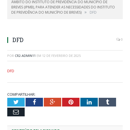
ÂMBITO DO INSTITUTO DE PREVIDÊNCIA DO MUNICÍPIO DE
BREVES (IPMB), PARA ATENDER AS NECESSIDADES DO INSTITUTO
»
DE PREVIDÊNCIA DO MUNICÍPIO DE BREVES)
DFD
DFD
0
POR
CR2-ADMIN11
EM
12 DE FEVEREIRO DE 2025
DFD
COMPARTILHAR:
Twitter
Facebook
Google+
Pinterest
LinkedIn
Tumblr
Email