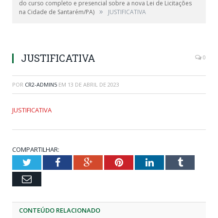
do curso completo e presencial sobre a nova Lei de Licitações
»
na Cidade de Santarém/PA)
JUSTIFICATIVA
JUSTIFICATIVA
0
POR
CR2-ADMIN5
EM
13 DE ABRIL DE 2023
JUSTIFICATIVA
COMPARTILHAR:
Twitter
Facebook
Google+
Pinterest
LinkedIn
Tumblr
Email
CONTEÚDO RELACIONADO