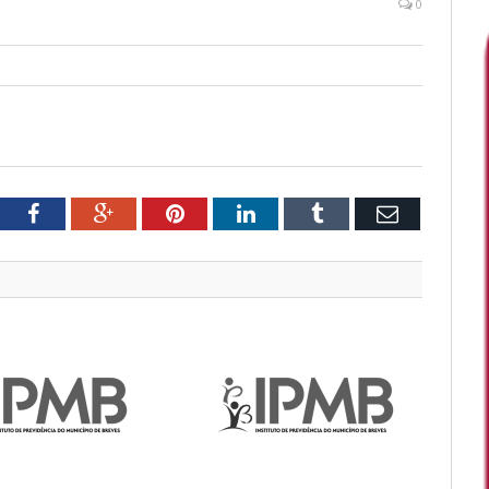
0
tter
Facebook
Google+
Pinterest
LinkedIn
Tumblr
Email