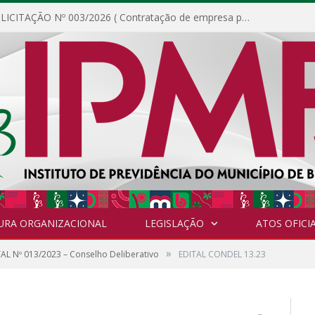
DISPENSA DE LICITAÇÃO Nº 003/2026 ( Contratação de empresa para fornecimento de gêneros alimentícios não perecíveis, materiais de expediente, descartáveis, copa e cozinha, para análise e posterior publicação.)
URA ORGANIZACIONAL
LEGISLAÇÃO
ATOS OFICIA
»
AL Nº 013/2023 – Conselho Deliberativo
EDITAL CONDEL 13.23