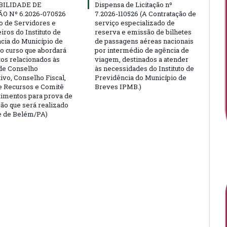
BILIDADE DE
Dispensa de Licitação nº
ÃO Nº 6.2026-070526
7.2026-110526 (A Contratação de
ão de Servidores e
serviço especializado de
ros do Instituto de
reserva e emissão de bilhetes
cia do Município de
de passagens aéreas nacionais
o curso que abordará
por intermédio de agência de
tos relacionados às
viagem, destinados a atender
de Conselho
às necessidades do Instituto de
ivo, Conselho Fiscal,
Previdência do Município de
e Recursos e Comitê
Breves IPMB.)
timentos para prova de
ção que será realizado
e de Belém/PA)