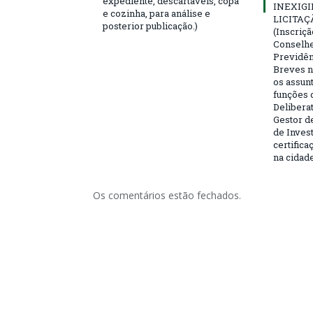
expediente, descartáveis, copa
INEXIGI
e cozinha, para análise e
LICITAÇ
posterior publicação.)
(Inscriç
Conselhei
Previdên
Breves n
os assun
funções 
Deliberat
Gestor d
de Inves
certifica
na cidad
Os comentários estão fechados.