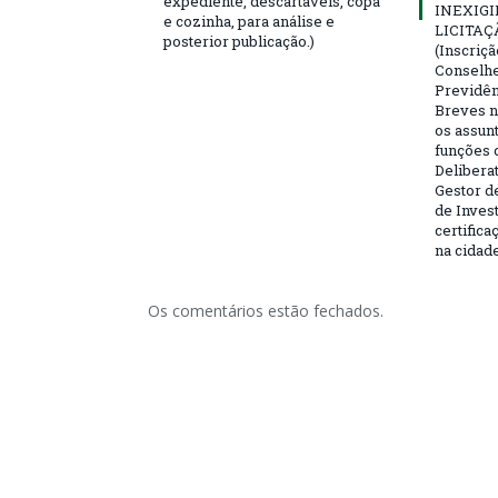
expediente, descartáveis, copa
INEXIGI
e cozinha, para análise e
LICITAÇ
posterior publicação.)
(Inscriç
Conselhei
Previdên
Breves n
os assun
funções 
Deliberat
Gestor d
de Inves
certifica
na cidad
Os comentários estão fechados.