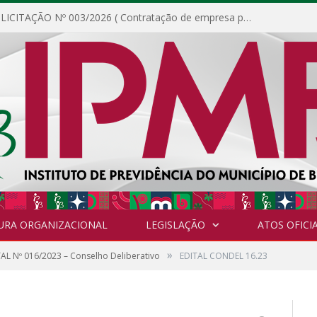
DISPENSA DE LICITAÇÃO Nº 003/2026 ( Contratação de empresa para fornecimento de gêneros alimentícios não perecíveis, materiais de expediente, descartáveis, copa e cozinha, para análise e posterior publicação.)
URA ORGANIZACIONAL
LEGISLAÇÃO
ATOS OFICIA
»
AL Nº 016/2023 – Conselho Deliberativo
EDITAL CONDEL 16.23