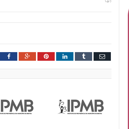
0
tter
Facebook
Google+
Pinterest
LinkedIn
Tumblr
Email