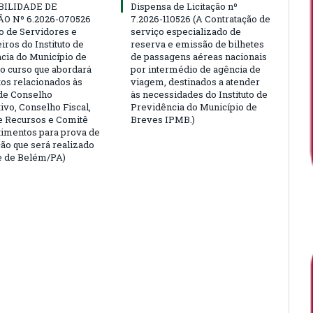
BILIDADE DE
Dispensa de Licitação nº
ÃO Nº 6.2026-070526
7.2026-110526 (A Contratação de
ão de Servidores e
serviço especializado de
ros do Instituto de
reserva e emissão de bilhetes
cia do Município de
de passagens aéreas nacionais
o curso que abordará
por intermédio de agência de
tos relacionados às
viagem, destinados a atender
de Conselho
às necessidades do Instituto de
ivo, Conselho Fiscal,
Previdência do Município de
e Recursos e Comitê
Breves IPMB.)
timentos para prova de
ção que será realizado
e de Belém/PA)