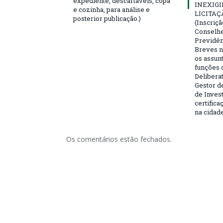
expediente, descartáveis, copa
INEXIGI
e cozinha, para análise e
LICITAÇ
posterior publicação.)
(Inscriç
Conselhei
Previdên
Breves n
os assun
funções 
Deliberat
Gestor d
de Inves
certifica
na cidad
Os comentários estão fechados.