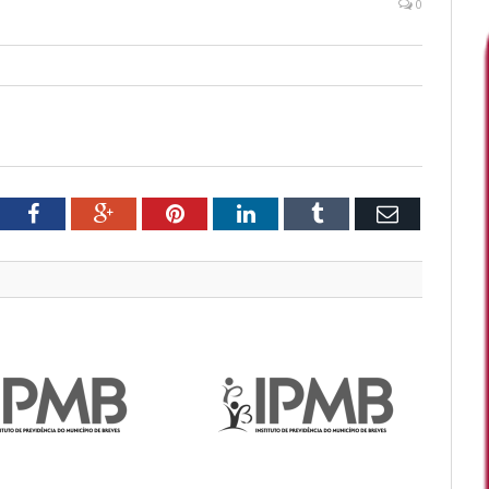
0
tter
Facebook
Google+
Pinterest
LinkedIn
Tumblr
Email