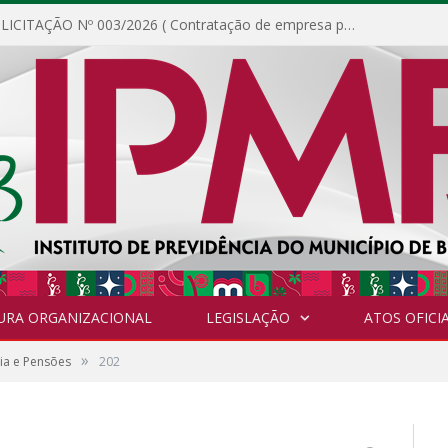
DISPENSA DE LICITAÇÃO Nº 003/2026 ( Contratação de empresa para fornecimento de gêneros alimentícios não perecíveis, materiais de expediente, descartáveis, copa e cozinha, para análise e posterior publicação.)
URA ORGANIZACIONAL
LEGISLAÇÃO
ATOS OFICIA
»
ia e Pensões
202