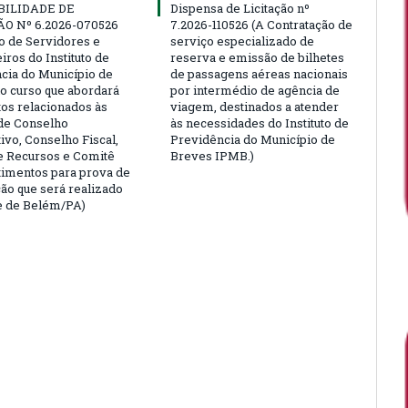
BILIDADE DE
Dispensa de Licitação nº
ÃO Nº 6.2026-070526
7.2026-110526 (A Contratação de
ão de Servidores e
serviço especializado de
ros do Instituto de
reserva e emissão de bilhetes
cia do Município de
de passagens aéreas nacionais
o curso que abordará
por intermédio de agência de
tos relacionados às
viagem, destinados a atender
de Conselho
às necessidades do Instituto de
ivo, Conselho Fiscal,
Previdência do Município de
e Recursos e Comitê
Breves IPMB.)
timentos para prova de
ção que será realizado
e de Belém/PA)