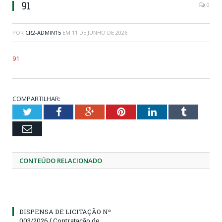
91
0
POR
CR2-ADMIN15
EM
11 DE JUNHO DE 2026
91
COMPARTILHAR:
Twitter
Facebook
Google+
Pinterest
LinkedIn
Tumblr
Email
CONTEÚDO RELACIONADO
DISPENSA DE LICITAÇÃO Nº
003/2026 ( Contratação de