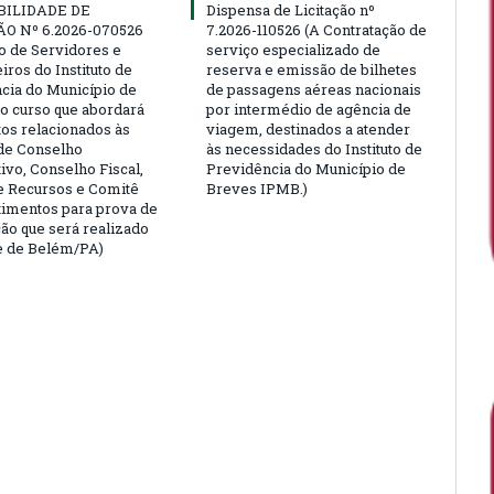
BILIDADE DE
Dispensa de Licitação nº
ÃO Nº 6.2026-070526
7.2026-110526 (A Contratação de
ão de Servidores e
serviço especializado de
ros do Instituto de
reserva e emissão de bilhetes
cia do Município de
de passagens aéreas nacionais
o curso que abordará
por intermédio de agência de
tos relacionados às
viagem, destinados a atender
de Conselho
às necessidades do Instituto de
ivo, Conselho Fiscal,
Previdência do Município de
e Recursos e Comitê
Breves IPMB.)
timentos para prova de
ção que será realizado
e de Belém/PA)