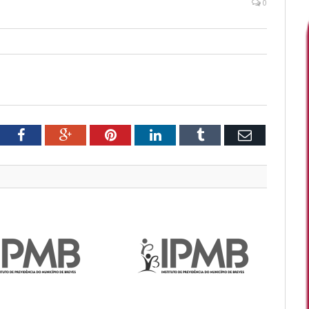
0
tter
Facebook
Google+
Pinterest
LinkedIn
Tumblr
Email