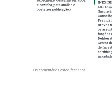
expediente, descartáveis, copa
INEXIGI
e cozinha, para análise e
LICITAÇ
posterior publicação.)
(Inscriç
Conselhei
Previdên
Breves n
os assun
funções 
Deliberat
Gestor d
de Inves
certifica
na cidad
Os comentários estão fechados.