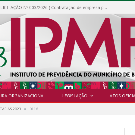
DISPENSA DE LICITAÇÃO Nº 003/2026 ( Contratação de empresa para fornecimento de gêneros alimentícios não perecíveis, materiais de expediente, descartáveis, copa e cozinha, para análise e posterior publicação.)
URA ORGANIZACIONAL
LEGISLAÇÃO
ATOS OFICIA
»
TARIAS 2023
0116