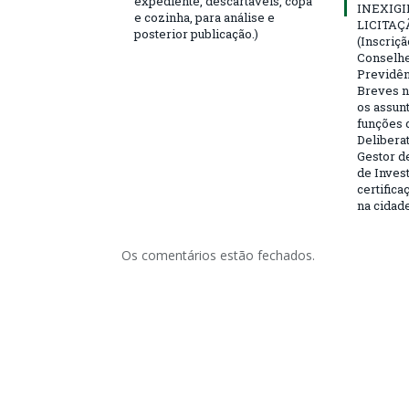
expediente, descartáveis, copa
INEXIGI
e cozinha, para análise e
LICITAÇ
posterior publicação.)
(Inscriç
Conselhei
Previdên
Breves n
os assun
funções 
Deliberat
Gestor d
de Inves
certifica
na cidad
Os comentários estão fechados.