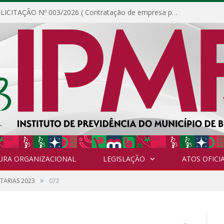
DISPENSA DE LICITAÇÃO Nº 003/2026 ( Contratação de empresa para fornecimento de gêneros alimentícios não perecíveis, materiais de expediente, descartáveis, copa e cozinha, para análise e posterior publicação.)
URA ORGANIZACIONAL
LEGISLAÇÃO
ATOS OFICIA
»
TARIAS 2023
072