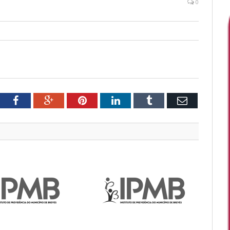
0
tter
Facebook
Google+
Pinterest
LinkedIn
Tumblr
Email