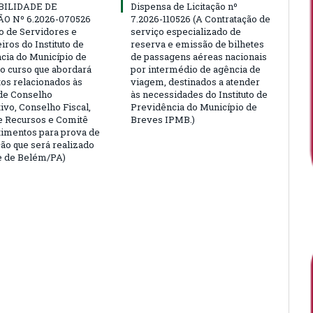
BILIDADE DE
Dispensa de Licitação nº
ÃO Nº 6.2026-070526
7.2026-110526 (A Contratação de
ão de Servidores e
serviço especializado de
ros do Instituto de
reserva e emissão de bilhetes
cia do Município de
de passagens aéreas nacionais
o curso que abordará
por intermédio de agência de
tos relacionados às
viagem, destinados a atender
de Conselho
às necessidades do Instituto de
ivo, Conselho Fiscal,
Previdência do Município de
e Recursos e Comitê
Breves IPMB.)
timentos para prova de
ção que será realizado
e de Belém/PA)