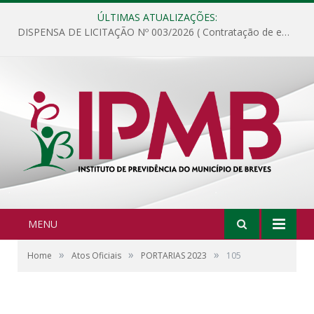
ÚLTIMAS ATUALIZAÇÕES:
DISPENSA DE LICITAÇÃO Nº 003/2026 ( Contratação de empresa para fornecimento de gêneros alimentícios não perecíveis, materiais de expediente, descartáveis, copa e cozinha, para análise e posterior publicação.)
MENU
»
»
»
Home
Atos Oficiais
PORTARIAS 2023
105