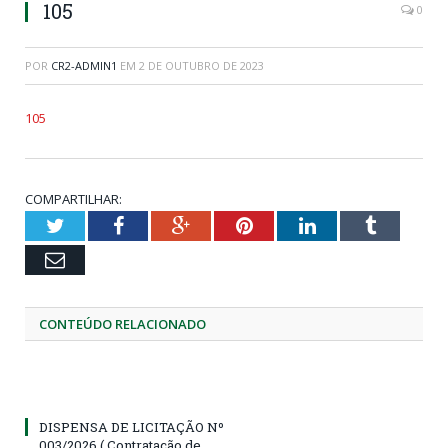
105
0
POR
CR2-ADMIN1
EM
2 DE OUTUBRO DE 2023
105
COMPARTILHAR:
Twitter
Facebook
Google+
Pinterest
LinkedIn
Tumblr
Email
CONTEÚDO RELACIONADO
DISPENSA DE LICITAÇÃO Nº
003/2026 ( Contratação de