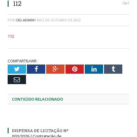
112
0
POR
CR2-ADMIN1
EM
2 DE OUTUBRO DE 2023
112
COMPARTILHAR:
Twitter
Facebook
Google+
Pinterest
LinkedIn
Tumblr
Email
CONTEÚDO RELACIONADO
DISPENSA DE LICITAÇÃO Nº
003/2026 ( Contratação de