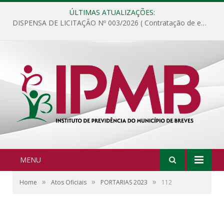
ÚLTIMAS ATUALIZAÇÕES:
DISPENSA DE LICITAÇÃO Nº 003/2026 ( Contratação de empresa para fornecimento de gêneros alimentícios não perecíveis, materiais de expediente, descartáveis, copa e cozinha, para análise e posterior publicação.)
MENU
»
»
»
Home
Atos Oficiais
PORTARIAS 2023
112