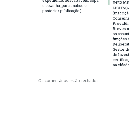
expediente, descartáveis, copa
INEXIGI
e cozinha, para análise e
LICITAÇ
posterior publicação.)
(Inscriç
Conselhei
Previdên
Breves n
os assun
funções 
Deliberat
Gestor d
de Inves
certifica
na cidad
Os comentários estão fechados.