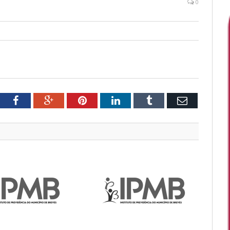
0
tter
Facebook
Google+
Pinterest
LinkedIn
Tumblr
Email