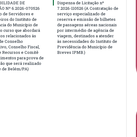
BILIDADE DE
Dispensa de Licitação nº
ÃO Nº 6.2026-070526
7.2026-110526 (A Contratação de
ão de Servidores e
serviço especializado de
ros do Instituto de
reserva e emissão de bilhetes
cia do Município de
de passagens aéreas nacionais
o curso que abordará
por intermédio de agência de
tos relacionados às
viagem, destinados a atender
de Conselho
às necessidades do Instituto de
ivo, Conselho Fiscal,
Previdência do Município de
e Recursos e Comitê
Breves IPMB.)
timentos para prova de
ção que será realizado
e de Belém/PA)