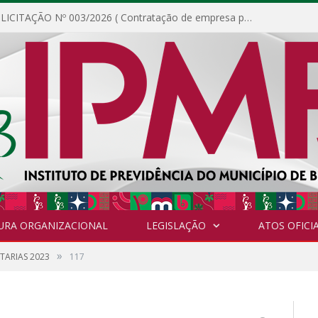
DISPENSA DE LICITAÇÃO Nº 003/2026 ( Contratação de empresa para fornecimento de gêneros alimentícios não perecíveis, materiais de expediente, descartáveis, copa e cozinha, para análise e posterior publicação.)
URA ORGANIZACIONAL
LEGISLAÇÃO
ATOS OFICIA
»
TARIAS 2023
117