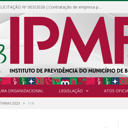
DISPENSA DE LICITAÇÃO Nº 003/2026 ( Contratação de empresa para fornecimento de gêneros alimentícios não perecíveis, materiais de expediente, descartáveis, copa e cozinha, para análise e posterior publicação.)
URA ORGANIZACIONAL
LEGISLAÇÃO
ATOS OFICIA
»
TARIAS 2023
118