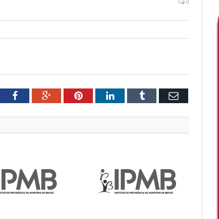
0
tter
Facebook
Google+
Pinterest
LinkedIn
Tumblr
Email