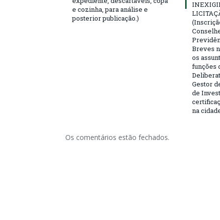
expediente, descartáveis, copa
INEXIGI
e cozinha, para análise e
LICITAÇ
posterior publicação.)
(Inscriç
Conselhei
Previdên
Breves n
os assun
funções 
Deliberat
Gestor d
de Inves
certifica
na cidad
Os comentários estão fechados.