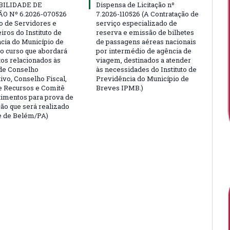
BILIDADE DE
Dispensa de Licitação nº
ÃO Nº 6.2026-070526
7.2026-110526 (A Contratação de
ão de Servidores e
serviço especializado de
ros do Instituto de
reserva e emissão de bilhetes
cia do Município de
de passagens aéreas nacionais
o curso que abordará
por intermédio de agência de
tos relacionados às
viagem, destinados a atender
de Conselho
às necessidades do Instituto de
ivo, Conselho Fiscal,
Previdência do Município de
e Recursos e Comitê
Breves IPMB.)
timentos para prova de
ção que será realizado
e de Belém/PA)