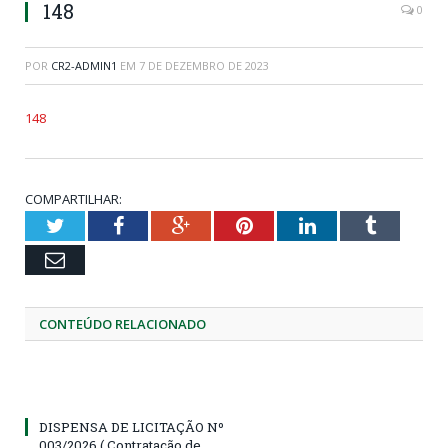
148
0
POR
CR2-ADMIN1
EM
7 DE DEZEMBRO DE 2023
148
COMPARTILHAR:
Twitter
Facebook
Google+
Pinterest
LinkedIn
Tumblr
Email
CONTEÚDO RELACIONADO
DISPENSA DE LICITAÇÃO Nº
003/2026 ( Contratação de