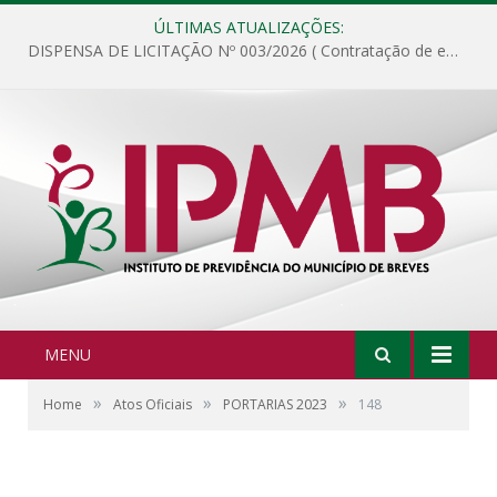
ÚLTIMAS ATUALIZAÇÕES:
DISPENSA DE LICITAÇÃO Nº 003/2026 ( Contratação de empresa para fornecimento de gêneros alimentícios não perecíveis, materiais de expediente, descartáveis, copa e cozinha, para análise e posterior publicação.)
MENU
»
»
»
Home
Atos Oficiais
PORTARIAS 2023
148