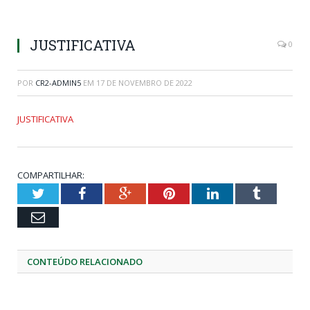
JUSTIFICATIVA
0
POR
CR2-ADMIN5
EM
17 DE NOVEMBRO DE 2022
JUSTIFICATIVA
COMPARTILHAR:
Twitter
Facebook
Google+
Pinterest
LinkedIn
Tumblr
Email
CONTEÚDO RELACIONADO