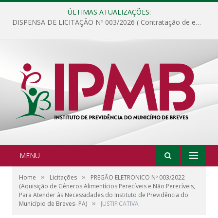
ÚLTIMAS ATUALIZAÇÕES:
DISPENSA DE LICITAÇÃO Nº 003/2026 ( Contratação de empresa para fornecimento de gêneros alimentícios não perecíveis, materiais de expediente, descartáveis, copa e cozinha, para análise e posterior publicação.)
MENU
»
»
Home
Licitações
PREGÃO ELETRONICO Nº 003/2022
(Aquisição de Gêneros Alimentícios Perecíveis e Não Perecíveis,
Para Atender às Necessidades do Instituto de Previdência do
»
Município de Breves- PA)
JUSTIFICATIVA