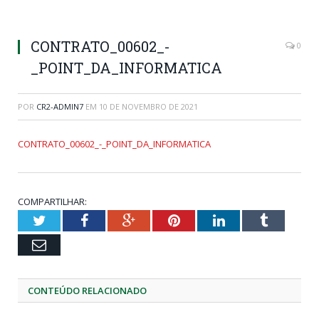
CONTRATO_00602_-
0
_POINT_DA_INFORMATICA
POR
CR2-ADMIN7
EM
10 DE NOVEMBRO DE 2021
CONTRATO_00602_-_POINT_DA_INFORMATICA
COMPARTILHAR:
Twitter
Facebook
Google+
Pinterest
LinkedIn
Tumblr
Email
CONTEÚDO RELACIONADO