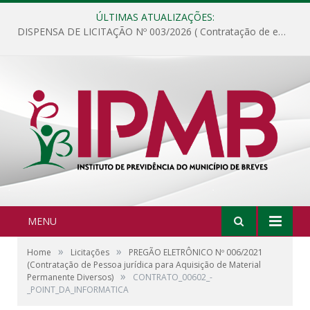
ÚLTIMAS ATUALIZAÇÕES:
DISPENSA DE LICITAÇÃO Nº 003/2026 ( Contratação de empresa para fornecimento de gêneros alimentícios não perecíveis, materiais de expediente, descartáveis, copa e cozinha, para análise e posterior publicação.)
MENU
»
»
Home
Licitações
PREGÃO ELETRÔNICO Nº 006/2021
(Contratação de Pessoa jurídica para Aquisição de Material
»
Permanente Diversos)
CONTRATO_00602_-
_POINT_DA_INFORMATICA