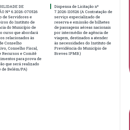
BILIDADE DE
Dispensa de Licitação nº
ÃO Nº 6.2026-070526
7.2026-110526 (A Contratação de
ão de Servidores e
serviço especializado de
ros do Instituto de
reserva e emissão de bilhetes
cia do Município de
de passagens aéreas nacionais
o curso que abordará
por intermédio de agência de
tos relacionados às
viagem, destinados a atender
de Conselho
às necessidades do Instituto de
ivo, Conselho Fiscal,
Previdência do Município de
e Recursos e Comitê
Breves IPMB.)
timentos para prova de
ção que será realizado
e de Belém/PA)