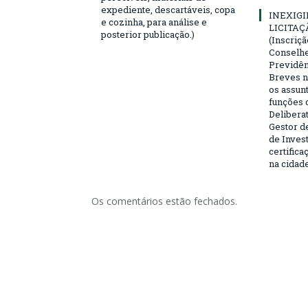
expediente, descartáveis, copa
INEXIGI
e cozinha, para análise e
LICITAÇ
posterior publicação.)
(Inscriç
Conselhei
Previdên
Breves n
os assun
funções 
Deliberat
Gestor d
de Inves
certifica
na cidad
Os comentários estão fechados.