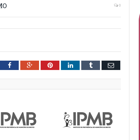
MO
0
tter
Facebook
Google+
Pinterest
LinkedIn
Tumblr
Email