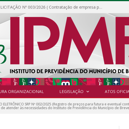
DISPENSA DE LICITAÇÃO Nº 003/2026 ( Contratação de empresa para fornecimento de gêneros alimentícios não perecíveis, materiais de expediente, descartáveis, copa e cozinha, para análise e posterior publicação.)
URA ORGANIZACIONAL
LEGISLAÇÃO
ATOS OFICIA
 ELETRÔNICO SRP Nº 002/2025 (Registro de preços para futura e eventual con
 de atender às necessidades do Instituto de Previdência do Município de Breve