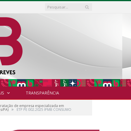
IS
TRANSPARÊNCIA
tratação de empresa especializada em
»
s/PA)
ETP PE 002.2025 IPMB CONSUMO